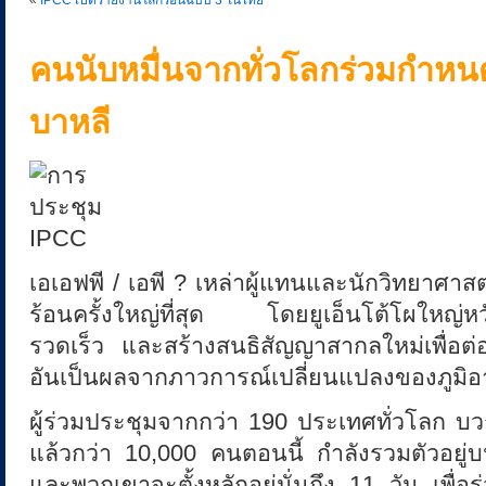
«
IPCC เปิดรายงานโลกร้อนฉบับ 3 ในไทย
t
คนนับหมื่นจากทั่วโลกร่วมกำหน
:
บาหลี
ห
ยุ
เอเอฟพี / เอพี ? เหล่าผู้แทนและนักวิทยาศา
ด
ร้อนครั้งใหญ่ที่สุด โดยยูเอ็นโต้โผใหญ่ห
!
รวดเร็ว และสร้างสนธิสัญญาสากลใหม่เพื่อต่อส
อันเป็นผลจากภาวการณ์เปลี่ยนแปลงของภูมิอ
ภ
ผู้ร่วมประชุมจากกว่า 190 ประเทศทั่วโลก บวก
แล้วกว่า 10,000 คนตอนนี้ กำลังรวมตัวอยู่
า
และพวกเขาจะตั้งหลักอยู่นั่นถึง 11 วัน เพ