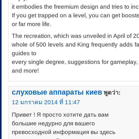
it embodies the freemium design and tries to in
If you get trapped on a level, you can get boost
or far more life.
The recreation, which was unveiled in April of 2
whole of 500 levels and King frequently adds 
guides to
every single degree, suggestions for gameplay,
and more!
слуховые аппараты киев
พูดว่า:
12 มกราคม 2014 ที่ 11:47
Привет ! Я просто хотите дать вам
большие недурно для вашего
превосходной информация вы здесь