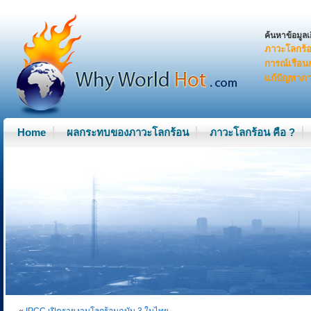
W
ค้นหาข้อมูลเก
ภาวะโลกร้
h
การณ์เรือ
แก้ปัญหาภ
y
w
Home
ผลกระทบของภาวะโลกร้อน
ภาวะโลกร้อน คือ ?
o
r
l
d
h
o