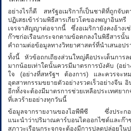
อย่างไรก็ดี สหรัฐอเมริกาก็เป็นชาติที่ถูกจ
น
ปฏิเสธเข้าร่วมพิธีสารเกียวโตของพญาอิน
เจรจาสัญญาต่อจากนี้ ซึ่งอเมริกายังคงอ้าง
ก๊าซก่อเรือนกระจกตามข้อตกลงในพิธีสารนั้น จ
คำถามต่อข้อมูลทางวิทยาศาสตร์ที่นำเสนอป
ทั้งนี้ หัวข้อถกเถียงส่วนใหญ่คือประเด็นกา
มากน้อยเท่าใดนั้นควรมีมาตรการบังคับ (อย่
ใจ (อย่างที่สหรัฐฯ ต้องการ) และควรจะหมา
อุตสาหกรรมขยายตัวอย่างรวดเร็วอย่างจีน อิ
อีกทั้งจะต้องมีมาตรการช่วยเหลือประเทศยาก
ที่เลวร้ายอย่างทุกวันนี้
ข้อมูลจากรายงานของไอพีพีซี ซึ่งประกอบด
แนะนำว่าปริมาณคาร์บอนไดออกไซด์และก๊าซอ
สภาวะเรือนกระจกจะต้องมีการปลดปล่อยใน