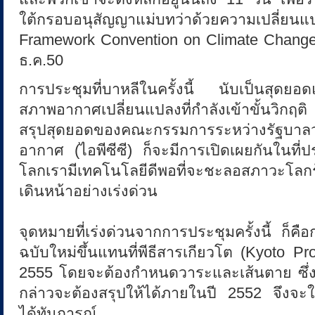
ใต้กรอบอนุสัญญาแม่บทว่าด้วยความเป
ว
Framework Convention on Climate Change 
ธ.ค.50
ะ
การประชุมที่บาหลีในครั้งนี้ นับเป็นสุดยอ
สภาพอากาศเปลี่ยนแปลงที่กำลังเข้าขั้นวิกฤ
โ
สรุปสุดยอดของคณะกรรมการระหว่างรัฐบาลว่
อากาศ (ไอพีซีซี) ก็จะมีการเปิดเผยกันในที่ปร
ล
โลกเรามีเทคโนโลยีดีพอที่จะชะลอสภาวะโลกร
เดินหน้าอย่างเร่งด่วน
ก
จุดหมายที่เร่งด่วนจากการประชุมครั้งนี้ ก็คื
ฉบับใหม่ขึ้นแทนที่พีธีสารเกียวโต (Kyoto Pr
ร้
2555 โดยจะต้องกำหนดวาระและเส้นตาย ซึ่ง
กล่าวจะต้องสรุปให้ได้ภายในปี 2552 จึงจะใช
อ
ได้ทันการณ์