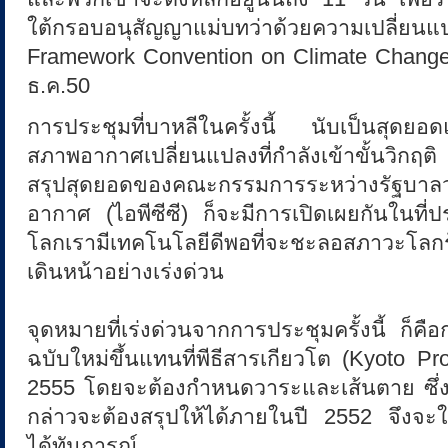
ใต้กรอบอนุสัญญาแม่บทว่าด้วยความเป
ว
Framework Convention on Climate Change 
ธ.ค.50
ะ
การประชุมที่บาหลีในครั้งนี้ นับเป็นสุดยอ
สภาพอากาศเปลี่ยนแปลงที่กำลังเข้าขั้นวิกฤ
โ
สรุปสุดยอดของคณะกรรมการระหว่างรัฐบาลว่
อากาศ (ไอพีซีซี) ก็จะมีการเปิดเผยกันในที่ปร
ล
โลกเรามีเทคโนโลยีดีพอที่จะชะลอสภาวะโลกร
เดินหน้าอย่างเร่งด่วน
ก
จุดหมายที่เร่งด่วนจากการประชุมครั้งนี้ ก็คื
ฉบับใหม่ขึ้นแทนที่พีธีสารเกียวโต (Kyoto Pr
ร้
2555 โดยจะต้องกำหนดวาระและเส้นตาย ซึ่ง
กล่าวจะต้องสรุปให้ได้ภายในปี 2552 จึงจะใช
อ
ได้ทันการณ์