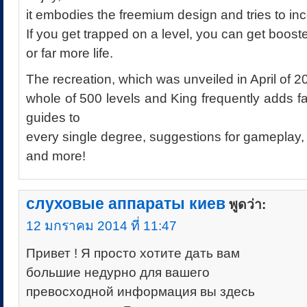
it embodies the freemium design and tries to in
If you get trapped on a level, you can get boost
or far more life.
The recreation, which was unveiled in April of 2
whole of 500 levels and King frequently adds 
guides to
every single degree, suggestions for gameplay,
and more!
слуховые аппараты киев
พูดว่า:
12 มกราคม 2014 ที่ 11:47
Привет ! Я просто хотите дать вам
большие недурно для вашего
превосходной информация вы здесь