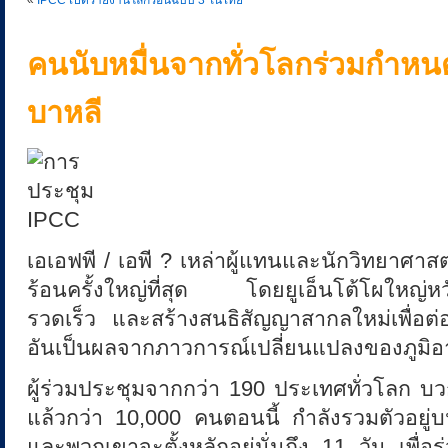
«
IPCC เปิดรายงานโลกร้อนฉบับ 3 ในไทย
t
คนนับหมื่นจากทั่วโลกร่วมกำหน
:
บาหลี
ห
ยุ
เอเอฟพี / เอพี ? เหล่าผู้แทนและนักวิทยาศา
ด
ร้อนครั้งใหญ่ที่สุด โดยยูเอ็นโต้โผใหญ่ห
!
รวดเร็ว และสร้างสนธิสัญญาสากลใหม่เพื่อต่อส
อันเป็นผลจากภาวการณ์เปลี่ยนแปลงของภูมิอ
ภ
ผู้ร่วมประชุมจากกว่า 190 ประเทศทั่วโลก บวก
แล้วกว่า 10,000 คนตอนนี้ กำลังรวมตัวอยู่
า
และพวกเขาจะตั้งหลักอยู่นั่นถึง 11 วัน เพ