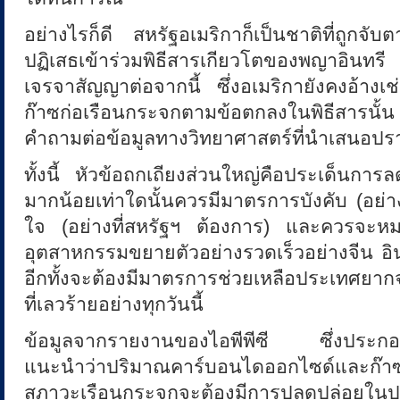
อย่างไรก็ดี สหรัฐอเมริกาก็เป็นชาติที่ถูกจ
น
ปฏิเสธเข้าร่วมพิธีสารเกียวโตของพญาอิน
เจรจาสัญญาต่อจากนี้ ซึ่งอเมริกายังคงอ้าง
ก๊าซก่อเรือนกระจกตามข้อตกลงในพิธีสารนั้น จ
คำถามต่อข้อมูลทางวิทยาศาสตร์ที่นำเสนอป
ทั้งนี้ หัวข้อถกเถียงส่วนใหญ่คือประเด็นกา
มากน้อยเท่าใดนั้นควรมีมาตรการบังคับ (อย่
ใจ (อย่างที่สหรัฐฯ ต้องการ) และควรจะหมา
อุตสาหกรรมขยายตัวอย่างรวดเร็วอย่างจีน อิ
อีกทั้งจะต้องมีมาตรการช่วยเหลือประเทศยาก
ที่เลวร้ายอย่างทุกวันนี้
ข้อมูลจากรายงานของไอพีพีซี ซึ่งประกอบด
แนะนำว่าปริมาณคาร์บอนไดออกไซด์และก๊าซอ
สภาวะเรือนกระจกจะต้องมีการปลดปล่อยใน