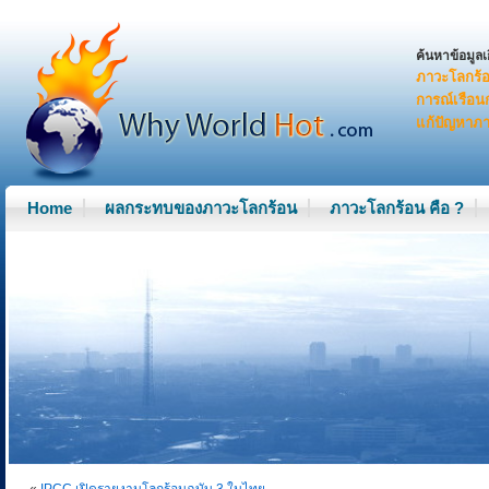
W
ค้นหาข้อมูลเก
ภาวะโลกร้
h
การณ์เรือ
แก้ปัญหาภ
y
w
Home
ผลกระทบของภาวะโลกร้อน
ภาวะโลกร้อน คือ ?
o
r
l
d
h
o